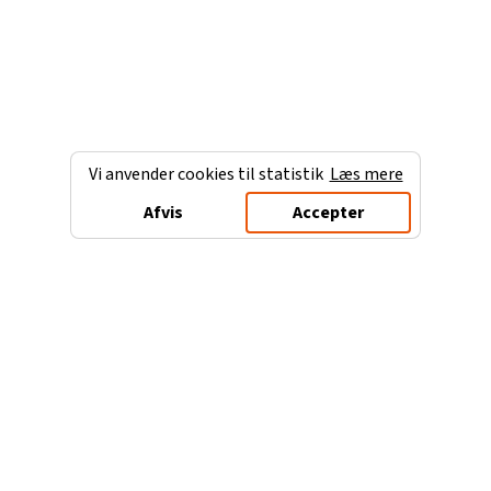
Vi anvender cookies til statistik
Læs mere
Afvis
Accepter
Charterferien.dk
Populære destinationer
Ferie til