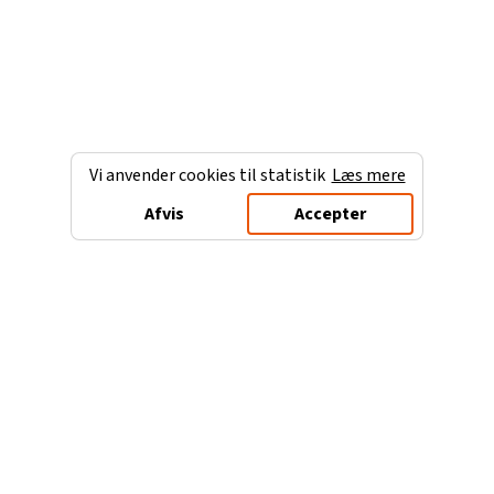
Vi anvender cookies til statistik
Læs mere
Afvis
Accepter
Charterferien.dk
Populære destinationer
Ferie til