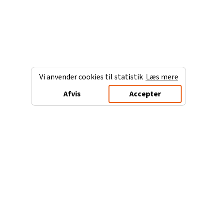
Vi anvender cookies til statistik
Læs mere
Afvis
Accepter
Charterferien.dk
Populære destinationer
Ferie til