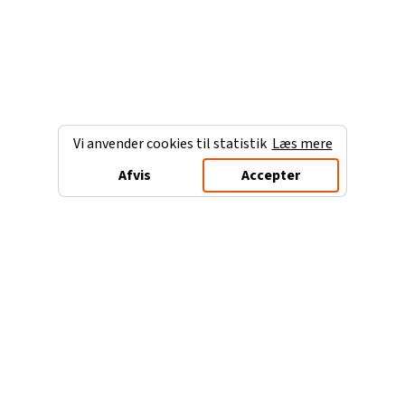
Vi anvender cookies til statistik
Læs mere
Afvis
Accepter
Charterferien.dk
Populære destinationer
Ferie til