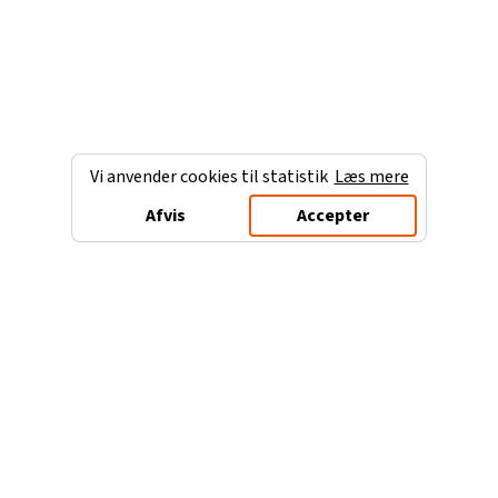
Vi anvender cookies til statistik
Læs mere
Afvis
Accepter
Charterferien.dk
Populære destinationer
Ferie til