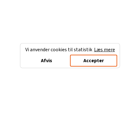
Vi anvender cookies til statistik
Læs mere
Afvis
Accepter
Charterferien.dk
Populære destinationer
Ferie til