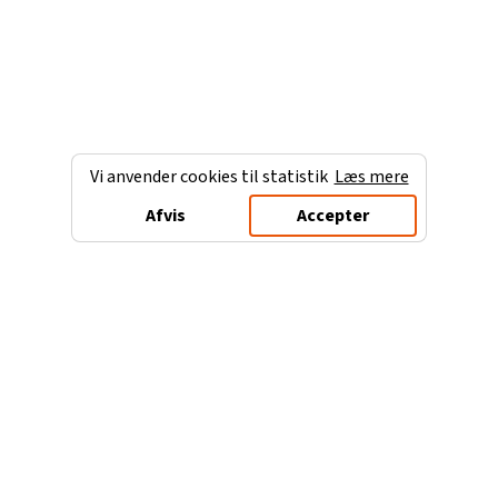
Vi anvender cookies til statistik
Læs mere
Afvis
Accepter
Charterferien.dk
Populære destinationer
Ferie til