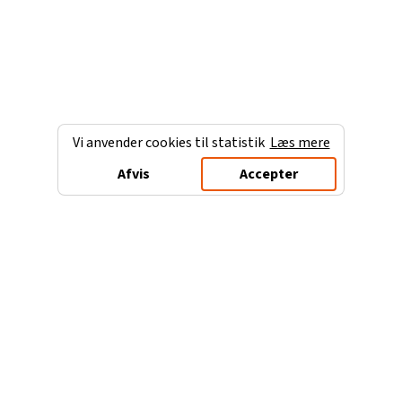
Vi anvender cookies til statistik
Læs mere
Afvis
Accepter
Charterferien.dk
Populære destinationer
Ferie til