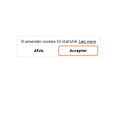
Vi anvender cookies til statistik
Læs mere
Afvis
Accepter
Charterferien.dk
Populære destinationer
Ferie til