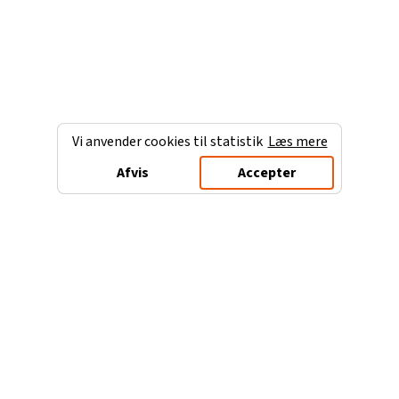
Vi anvender cookies til statistik
Læs mere
Afvis
Accepter
Charterferien.dk
Populære destinationer
Ferie til