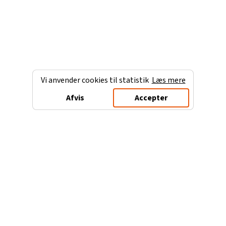
Vi anvender cookies til statistik
Læs mere
Afvis
Accepter
Charterferien.dk
Populære destinationer
Ferie til