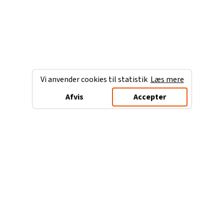
Vi anvender cookies til statistik
Læs mere
Afvis
Accepter
Charterferien.dk
Populære destinationer
Ferie til