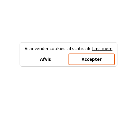
Vi anvender cookies til statistik
Læs mere
Afvis
Accepter
Charterferien.dk
Populære destinationer
Ferie til