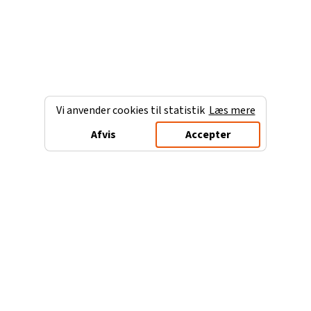
Vi anvender cookies til statistik
Læs mere
Afvis
Accepter
Charterferien.dk
Populære destinationer
Ferie til