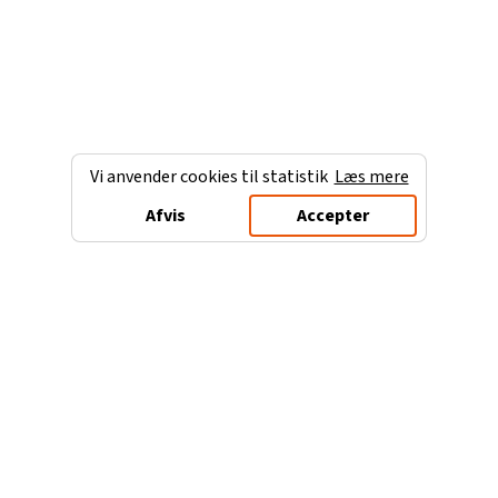
Vi anvender cookies til statistik
Læs mere
Afvis
Accepter
Charterferien.dk
Populære destinationer
Ferie til