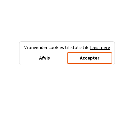
Vi anvender cookies til statistik
Læs mere
Afvis
Accepter
Charterferien.dk
Populære destinationer
Ferie til