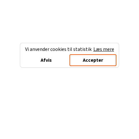
Vi anvender cookies til statistik
Læs mere
Afvis
Accepter
Charterferien.dk
Populære destinationer
Ferie til