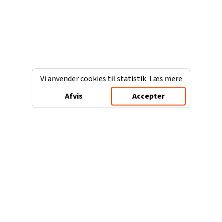
Vi anvender cookies til statistik
Læs mere
Afvis
Accepter
Charterferien.dk
Populære destinationer
Ferie til