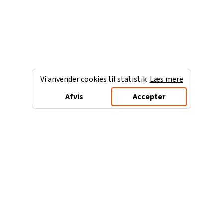
Vi anvender cookies til statistik
Læs mere
Afvis
Accepter
Charterferien.dk
Populære destinationer
Ferie til