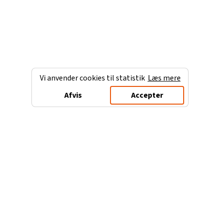
Vi anvender cookies til statistik
Læs mere
Afvis
Accepter
Charterferien.dk
Populære destinationer
Ferie til