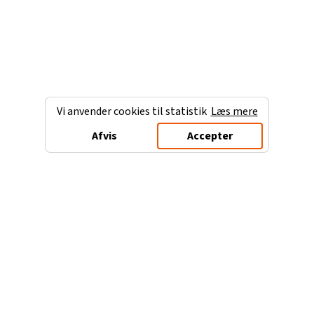
Vi anvender cookies til statistik
Læs mere
Afvis
Accepter
Charterferien.dk
Populære destinationer
Ferie til