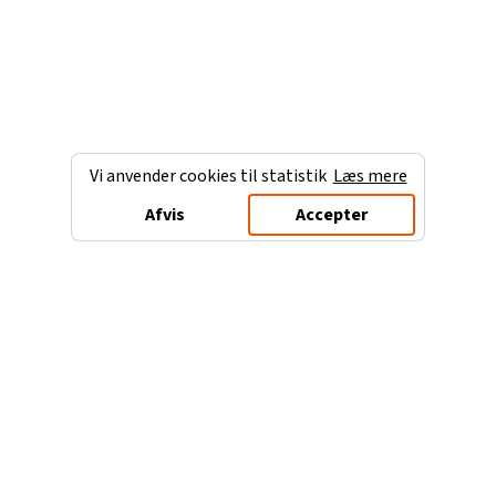
Vi anvender cookies til statistik
Læs mere
Afvis
Accepter
Charterferien.dk
Populære destinationer
Ferie til