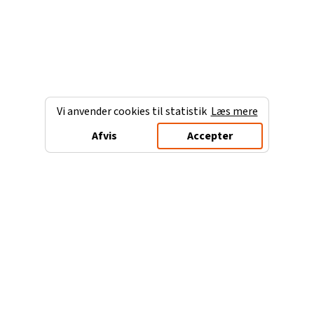
Vi anvender cookies til statistik
Læs mere
Afvis
Accepter
Charterferien.dk
Populære destinationer
Ferie til