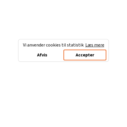
Vi anvender cookies til statistik
Læs mere
Afvis
Accepter
Charterferien.dk
Populære destinationer
Ferie til