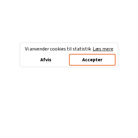
Vi anvender cookies til statistik
Læs mere
Afvis
Accepter
Charterferien.dk
Populære destinationer
Ferie til