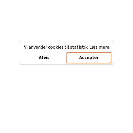
Vi anvender cookies til statistik
Læs mere
Afvis
Accepter
Charterferien.dk
Populære destinationer
Ferie til