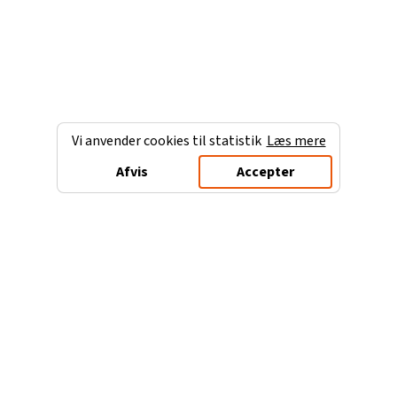
Vi anvender cookies til statistik
Læs mere
Afvis
Accepter
Charterferien.dk
Populære destinationer
Ferie til