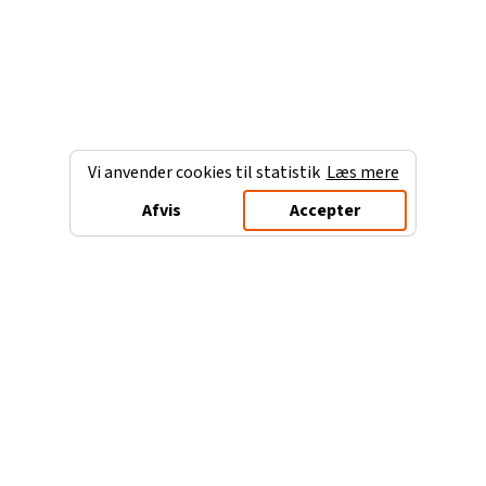
Vi anvender cookies til statistik
Læs mere
Afvis
Accepter
Charterferien.dk
Populære destinationer
Ferie til